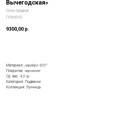
Вычегодская»
Сила предков
ПЛ409-52
9300,00
р.
Заказать
Материал
:
серебро 925°
Покрытие:
чернение
Ср. вес:
4,5 гр.
Категория: Подвески
Коллекция: Лунница