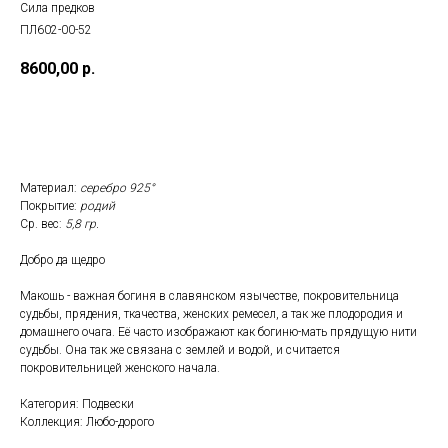
Сила предков
ПЛ602-00-52
8600,00
р.
Заказать
Материал:
серебро 925°
Покрытие:
родий
Ср. вес:
5,8 гр.
Добро да щедро
Макошь - важная богиня в славянском язычестве, покровительница
судьбы, прядения, ткачества, женских ремесел, а так же плодородия и
домашнего очага. Её часто изображают как богиню-мать прядущую нити
судьбы. Она так же связана с землей и водой, и считается
покровительницей женского начала.
Категория: Подвески
Коллекция: Любо-дорого