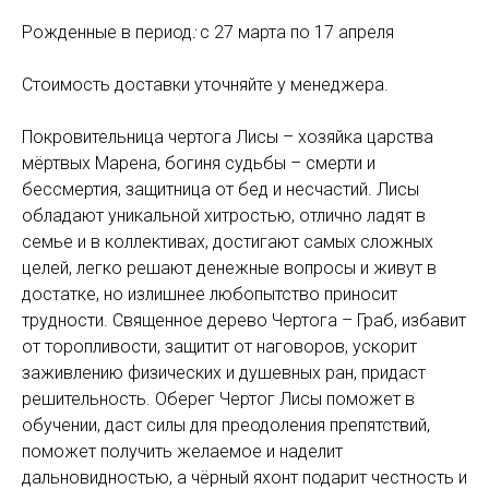
Рожденные в период
:
с 27 марта по 17 апреля
Стоимость доставки уточняйте у менеджера.
Покровительница чертога Лисы – хозяйка царства
мёртвых Марена, богиня судьбы – смерти и
бессмертия, защитница от бед и несчастий. Лисы
обладают уникальной хитростью, отлично ладят в
семье и в коллективах, достигают самых сложных
целей, легко решают денежные вопросы и живут в
достатке, но излишнее любопытство приносит
трудности. Священное дерево Чертога – Граб, избавит
от торопливости, защитит от наговоров, ускорит
заживлению физических и душевных ран, придаст
решительность. Оберег Чертог Лисы поможет в
обучении, даст силы для преодоления препятствий,
поможет получить желаемое и наделит
дальновидностью, а чёрный яхонт подарит честность и