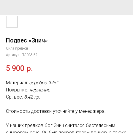
Подвес «Знич»
Сила предков
Артикул:
ПЛ035-52
5 900
р.
Материал:
серебро 925°
Покрытие:
чернение
Ср. вес:
8,42 гр.
Стоимость доставки уточняйте у менеджера.
У наших предков бог Знич считался бестелесным
символом огня. Он был покровителем воинов, а также