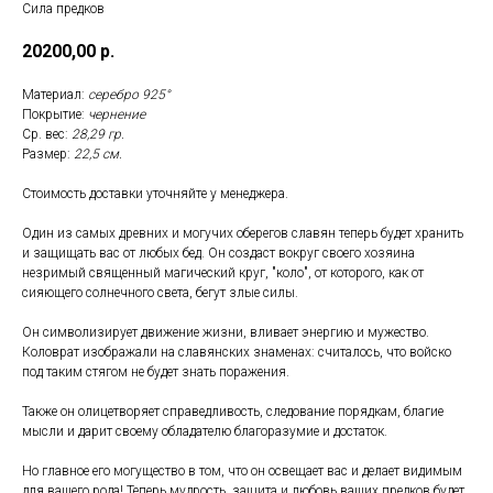
Сила предков
20200,00
р.
Материал:
серебро 925°
Покрытие:
чернение
Ср. вес:
28,29 гр.
Размер:
22,5 см.
Стоимость доставки уточняйте у менеджера.
Один из самых древних и могучих оберегов славян теперь будет хранить
и защищать вас от любых бед. Он создаст вокруг своего хозяина
незримый священный магический круг, "коло", от которого, как от
сияющего солнечного света, бегут злые силы.
Он символизирует движение жизни, вливает энергию и мужество.
Коловрат изображали на славянских знаменах: считалось, что войско
под таким стягом не будет знать поражения.
Также он олицетворяет справедливость, следование порядкам, благие
мысли и дарит своему обладателю благоразумие и достаток.
Но главное его могущество в том, что он освещает вас и делает видимым
для вашего рода! Теперь мудрость, защита и любовь ваших предков будет