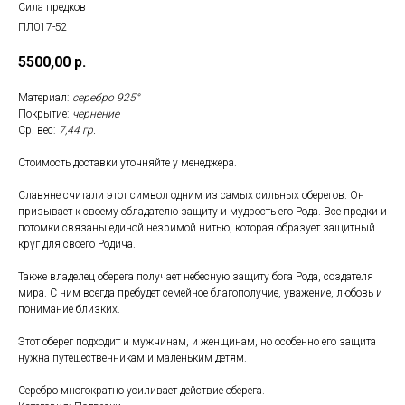
Сила предков
ПЛ017-52
5500,00
р.
Материал:
серебро 925°
Покрытие:
чернение
Ср. вес:
7,44 гр.
Стоимость доставки уточняйте у менеджера.
Славяне считали этот символ одним из самых сильных оберегов. Он
призывает к своему обладателю защиту и мудрость его Рода. Все предки и
потомки связаны единой незримой нитью, которая образует защитный
круг для своего Родича.
Также владелец оберега получает небесную защиту бога Рода, создателя
мира. С ним всегда пребудет семейное благополучие, уважение, любовь и
понимание близких.
Этот оберег подходит и мужчинам, и женщинам, но особенно его защита
нужна путешественникам и маленьким детям.
Серебро многократно усиливает действие оберега.