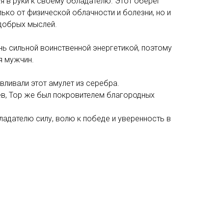
я в руки к своему обладателю. Этот оберег
ько от физической облачности и болезни, но и
добрых мыслей.
ь сильной воинственной энергетикой, поэтому
я мужчин.
вливали этот амулет из серебра.
ев, Тор же был покровителем благородных
адателю силу, волю к победе и уверенность в