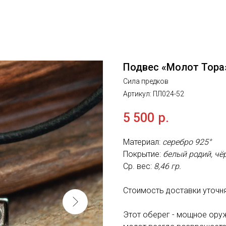
Подвес «Молот Тора
Сила предков
Артикул:
ПЛ024-52
5 500
р.
Материал:
серебро 925°
Покрытие:
белый родий, чё
Ср. вес:
8,46 гр.
Стоимость доставки уточн
Этот оберег - мощное оруж