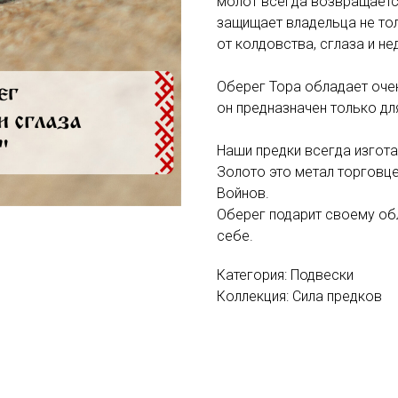
молот всегда возвращаетс
защищает владельца не тол
от колдовства, сглаза и не
Оберег Тора обладает очен
он предназначен только дл
Наши предки всегда изгота
Золото это метал торговц
Войнов.
Оберег подарит своему обл
себе.
Категория: Подвески
Коллекция: Сила предков